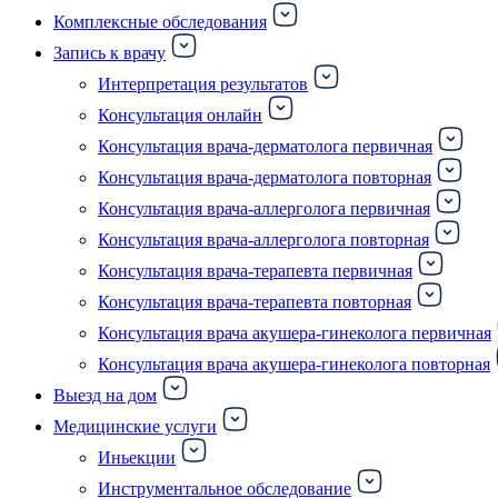
Комплексные обследования
Запись к врачу
Интерпретация результатов
Консультация онлайн
Консультация врача-дерматолога первичная
Консультация врача-дерматолога повторная
Консультация врача-аллерголога первичная
Консультация врача-аллерголога повторная
Консультация врача-терапевта первичная
Консультация врача-терапевта повторная
Консультация врача акушера-гинеколога первичная
Консультация врача акушера-гинеколога повторная
Выезд на дом
Медицинские услуги
Иньекции
Инструментальное обследование