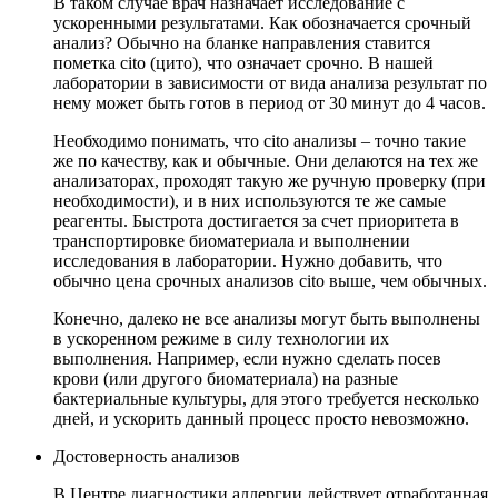
В таком случае врач назначает исследование с
ускоренными результатами. Как обозначается срочный
анализ? Обычно на бланке направления ставится
пометка cito (цито), что означает срочно. В нашей
лаборатории в зависимости от вида анализа результат по
нему может быть готов в период от 30 минут до 4 часов.
Необходимо понимать, что cito анализы – точно такие
же по качеству, как и обычные. Они делаются на тех же
анализаторах, проходят такую же ручную проверку (при
необходимости), и в них используются те же самые
реагенты. Быстрота достигается за счет приоритета в
транспортировке биоматериала и выполнении
исследования в лаборатории. Нужно добавить, что
обычно цена срочных анализов cito выше, чем обычных.
Конечно, далеко не все анализы могут быть выполнены
в ускоренном режиме в силу технологии их
выполнения. Например, если нужно сделать посев
крови (или другого биоматериала) на разные
бактериальные культуры, для этого требуется несколько
дней, и ускорить данный процесс просто невозможно.
Достоверность анализов
В Центре диагностики аллергии действует отработанная