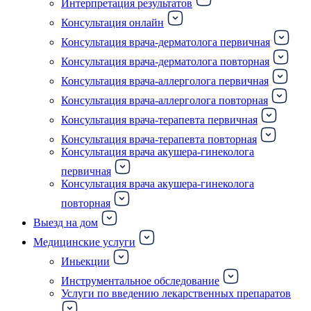
Интерпретация результатов
Консультация онлайн
Консультация врача-дерматолога первичная
Консультация врача-дерматолога повторная
Консультация врача-аллерголога первичная
Консультация врача-аллерголога повторная
Консультация врача-терапевта первичная
Консультация врача-терапевта повторная
Консультация врача акушера-гинеколога
первичная
Консультация врача акушера-гинеколога
повторная
Выезд на дом
Медицинские услуги
Иньекции
Инструментальное обследование
Услуги по введению лекарственных препаратов