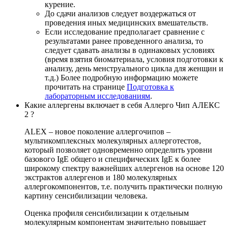
курение.
До сдачи анализов следует воздержаться от
проведения иных медицинских вмешательств.
Если исследование предполагает сравнение с
результатами ранее проведенного анализа, то
следует сдавать анализы в одинаковых условиях
(время взятия биоматериала, условия подготовки к
анализу, день менструального цикла для женщин и
т.д.) Более подробную информацию можете
прочитать на странице
Подготовка к
лабораторным исследованиям
.
Какие аллергены включает в себя Аллерго Чип АЛЕКС
2 ?
ALEX – новое поколение аллергочипов –
мультикомплексных молекулярных аллерготестов,
который позволяет одновременно определить уровни
базового IgE общего и специфических IgE к более
широкому спектру важнейших аллергенов на основе 120
экстрактов аллергенов и 180 молекулярных
аллергокомпонентов, т.е. получить практически полную
картину сенсибилизации человека.
Оценка профиля сенсибилизации к отдельным
молекулярным компонентам значительно повышает