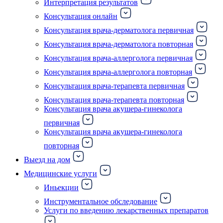
Интерпретация результатов
Консультация онлайн
Консультация врача-дерматолога первичная
Консультация врача-дерматолога повторная
Консультация врача-аллерголога первичная
Консультация врача-аллерголога повторная
Консультация врача-терапевта первичная
Консультация врача-терапевта повторная
Консультация врача акушера-гинеколога
первичная
Консультация врача акушера-гинеколога
повторная
Выезд на дом
Медицинские услуги
Иньекции
Инструментальное обследование
Услуги по введению лекарственных препаратов