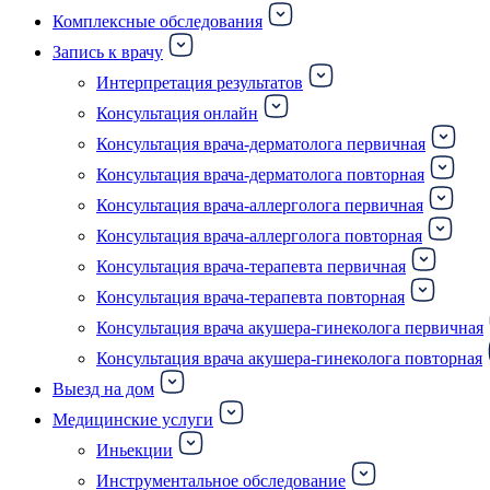
Комплексные обследования
Запись к врачу
Интерпретация результатов
Консультация онлайн
Консультация врача-дерматолога первичная
Консультация врача-дерматолога повторная
Консультация врача-аллерголога первичная
Консультация врача-аллерголога повторная
Консультация врача-терапевта первичная
Консультация врача-терапевта повторная
Консультация врача акушера-гинеколога первичная
Консультация врача акушера-гинеколога повторная
Выезд на дом
Медицинские услуги
Иньекции
Инструментальное обследование