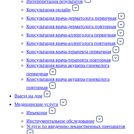
Интерпретация результатов
Консультация онлайн
Консультация врача-дерматолога первичная
Консультация врача-дерматолога повторная
Консультация врача-аллерголога первичная
Консультация врача-аллерголога повторная
Консультация врача-терапевта первичная
Консультация врача-терапевта повторная
Консультация врача акушера-гинеколога
первичная
Консультация врача акушера-гинеколога
повторная
Выезд на дом
Медицинские услуги
Иньекции
Инструментальное обследование
Услуги по введению лекарственных препаратов