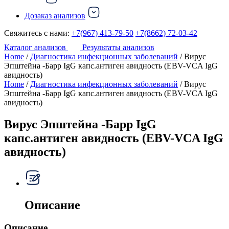
Дозаказ анализов
Свяжитесь с нами:
+7(967) 413-79-50
+7(8662) 72-03-42
Каталог анализов
Результаты анализов
Home
/
Диагностика инфекционных заболеваний
/ Вирус
Эпштейна -Барр IgG капс.антиген авидность (EBV-VCA IgG
авидность)
Home
/
Диагностика инфекционных заболеваний
/ Вирус
Эпштейна -Барр IgG капс.антиген авидность (EBV-VCA IgG
авидность)
Вирус Эпштейна -Барр IgG
капс.антиген авидность (EBV-VCA IgG
авидность)
Описание
Описание