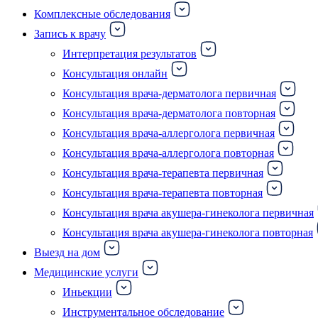
Комплексные обследования
Запись к врачу
Интерпретация результатов
Консультация онлайн
Консультация врача-дерматолога первичная
Консультация врача-дерматолога повторная
Консультация врача-аллерголога первичная
Консультация врача-аллерголога повторная
Консультация врача-терапевта первичная
Консультация врача-терапевта повторная
Консультация врача акушера-гинеколога первичная
Консультация врача акушера-гинеколога повторная
Выезд на дом
Медицинские услуги
Иньекции
Инструментальное обследование