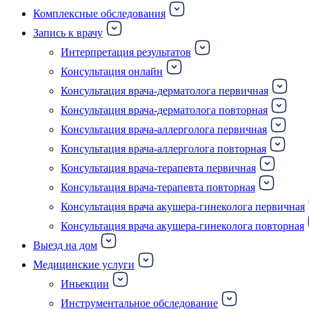
Комплексные обследования
Запись к врачу
Интерпретация результатов
Консультация онлайн
Консультация врача-дерматолога первичная
Консультация врача-дерматолога повторная
Консультация врача-аллерголога первичная
Консультация врача-аллерголога повторная
Консультация врача-терапевта первичная
Консультация врача-терапевта повторная
Консультация врача акушера-гинеколога первичная
Консультация врача акушера-гинеколога повторная
Выезд на дом
Медицинские услуги
Иньекции
Инструментальное обследование