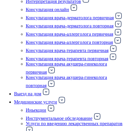
Интерпретация результатов
Консультация онлайн
Консультация врача-дерматолога первичная
Консультация врача-дерматолога повторная
Консультация врача-аллерголога первичная
Консультация врача-аллерголога повторная
Консультация врача-терапевта первичная
Консультация врача-терапевта повторная
Консультация врача акушера-гинеколога
первичная
Консультация врача акушера-гинеколога
повторная
Выезд на дом
Медицинские услуги
Иньекции
Инструментальное обследование
Услуги по введению лекарственных препаратов