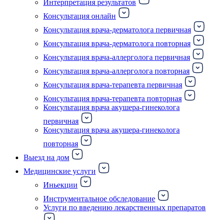
Интерпретация результатов
Консультация онлайн
Консультация врача-дерматолога первичная
Консультация врача-дерматолога повторная
Консультация врача-аллерголога первичная
Консультация врача-аллерголога повторная
Консультация врача-терапевта первичная
Консультация врача-терапевта повторная
Консультация врача акушера-гинеколога
первичная
Консультация врача акушера-гинеколога
повторная
Выезд на дом
Медицинские услуги
Иньекции
Инструментальное обследование
Услуги по введению лекарственных препаратов