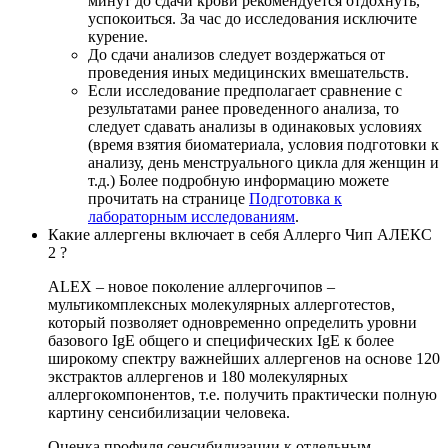
минут до сдачи крови рекомендуется отдохнуть,
успокоиться. За час до исследования исключите
курение.
До сдачи анализов следует воздержаться от
проведения иных медицинских вмешательств.
Если исследование предполагает сравнение с
результатами ранее проведенного анализа, то
следует сдавать анализы в одинаковых условиях
(время взятия биоматериала, условия подготовки к
анализу, день менструального цикла для женщин и
т.д.) Более подробную информацию можете
прочитать на странице
Подготовка к
лабораторным исследованиям
.
Какие аллергены включает в себя Аллерго Чип АЛЕКС
2 ?
ALEX – новое поколение аллергочипов –
мультикомплексных молекулярных аллерготестов,
который позволяет одновременно определить уровни
базового IgE общего и специфических IgE к более
широкому спектру важнейших аллергенов на основе 120
экстрактов аллергенов и 180 молекулярных
аллергокомпонентов, т.е. получить практически полную
картину сенсибилизации человека.
Оценка профиля сенсибилизации к отдельным