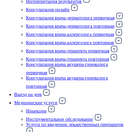
Интерпретация результатов
Консультация онлайн
Консультация врача-дерматолога первичная
Консультация врача-дерматолога повторная
Консультация врача-аллерголога первичная
Консультация врача-аллерголога повторная
Консультация врача-терапевта первичная
Консультация врача-терапевта повторная
Консультация врача акушера-гинеколога
первичная
Консультация врача акушера-гинеколога
повторная
Выезд на дом
Медицинские услуги
Иньекции
Инструментальное обследование
Услуги по введению лекарственных препаратов