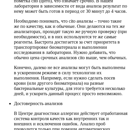
пометка cito (цито), что означает срочно. В нашей
лаборатории в зависимости от вида анализа результат по
нему может быть готов в период от 30 минут до 4 часов.
Необходимо понимать, что cito анализы – точно такие
же по качеству, как и обычные. Они делаются на тех же
анализаторах, проходят такую же ручную проверку (при
необходимости), и в них используются те же самые
реагенты. Быстрота достигается за счет приоритета в
транспортировке биоматериала и выполнении
исследования в лаборатории. Нужно добавить, что
обычно цена срочных анализов cito выше, чем обычных.
Конечно, далеко не все анализы могут быть выполнены
в ускоренном режиме в силу технологии их
выполнения. Например, если нужно сделать посев
крови (или другого биоматериала) на разные
бактериальные культуры, для этого требуется несколько
дней, и ускорить данный процесс просто невозможно.
Достоверность анализов
В Центре диагностики аллергии действует отработанная
система контроля качеств как внутренних так и
внешних и исключения ошибок. Анализ проб
проводится только при помощи автоматических