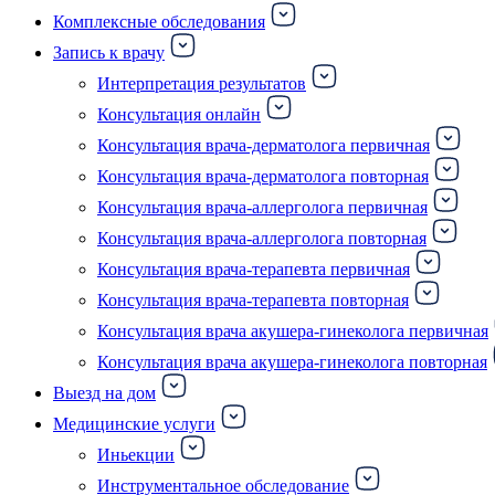
Комплексные обследования
Запись к врачу
Интерпретация результатов
Консультация онлайн
Консультация врача-дерматолога первичная
Консультация врача-дерматолога повторная
Консультация врача-аллерголога первичная
Консультация врача-аллерголога повторная
Консультация врача-терапевта первичная
Консультация врача-терапевта повторная
Консультация врача акушера-гинеколога первичная
Консультация врача акушера-гинеколога повторная
Выезд на дом
Медицинские услуги
Иньекции
Инструментальное обследование