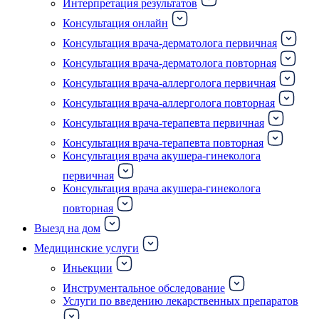
Интерпретация результатов
Консультация онлайн
Консультация врача-дерматолога первичная
Консультация врача-дерматолога повторная
Консультация врача-аллерголога первичная
Консультация врача-аллерголога повторная
Консультация врача-терапевта первичная
Консультация врача-терапевта повторная
Консультация врача акушера-гинеколога
первичная
Консультация врача акушера-гинеколога
повторная
Выезд на дом
Медицинские услуги
Иньекции
Инструментальное обследование
Услуги по введению лекарственных препаратов