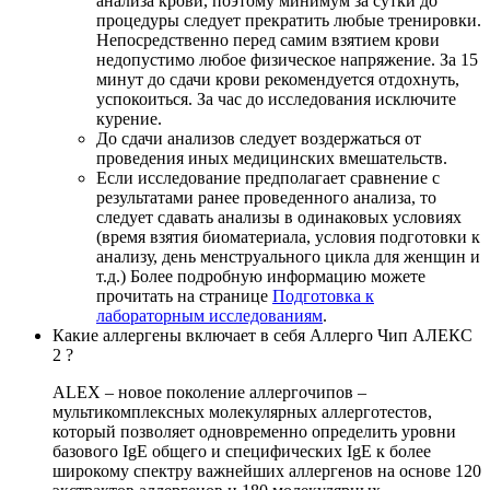
анализа крови, поэтому минимум за сутки до
процедуры следует прекратить любые тренировки.
Непосредственно перед самим взятием крови
недопустимо любое физическое напряжение. За 15
минут до сдачи крови рекомендуется отдохнуть,
успокоиться. За час до исследования исключите
курение.
До сдачи анализов следует воздержаться от
проведения иных медицинских вмешательств.
Если исследование предполагает сравнение с
результатами ранее проведенного анализа, то
следует сдавать анализы в одинаковых условиях
(время взятия биоматериала, условия подготовки к
анализу, день менструального цикла для женщин и
т.д.) Более подробную информацию можете
прочитать на странице
Подготовка к
лабораторным исследованиям
.
Какие аллергены включает в себя Аллерго Чип АЛЕКС
2 ?
ALEX – новое поколение аллергочипов –
мультикомплексных молекулярных аллерготестов,
который позволяет одновременно определить уровни
базового IgE общего и специфических IgE к более
широкому спектру важнейших аллергенов на основе 120