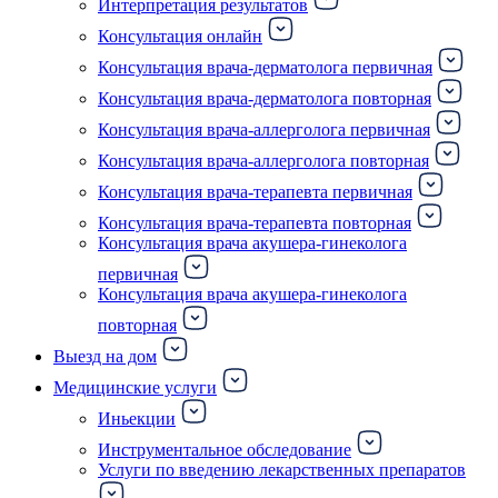
Интерпретация результатов
Консультация онлайн
Консультация врача-дерматолога первичная
Консультация врача-дерматолога повторная
Консультация врача-аллерголога первичная
Консультация врача-аллерголога повторная
Консультация врача-терапевта первичная
Консультация врача-терапевта повторная
Консультация врача акушера-гинеколога
первичная
Консультация врача акушера-гинеколога
повторная
Выезд на дом
Медицинские услуги
Иньекции
Инструментальное обследование
Услуги по введению лекарственных препаратов