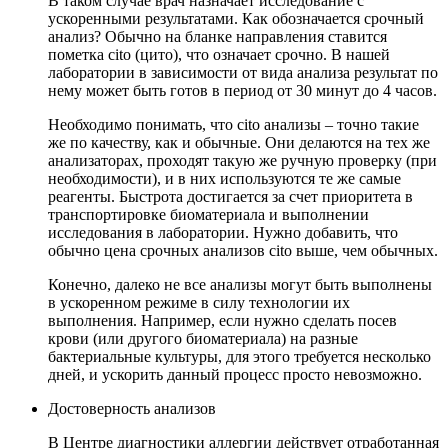
В таком случае врач назначает исследование с
ускоренными результатами. Как обозначается срочный
анализ? Обычно на бланке направления ставится
пометка cito (цито), что означает срочно. В нашей
лаборатории в зависимости от вида анализа результат по
нему может быть готов в период от 30 минут до 4 часов.
Необходимо понимать, что cito анализы – точно такие
же по качеству, как и обычные. Они делаются на тех же
анализаторах, проходят такую же ручную проверку (при
необходимости), и в них используются те же самые
реагенты. Быстрота достигается за счет приоритета в
транспортировке биоматериала и выполнении
исследования в лаборатории. Нужно добавить, что
обычно цена срочных анализов cito выше, чем обычных.
Конечно, далеко не все анализы могут быть выполнены
в ускоренном режиме в силу технологии их
выполнения. Например, если нужно сделать посев
крови (или другого биоматериала) на разные
бактериальные культуры, для этого требуется несколько
дней, и ускорить данный процесс просто невозможно.
Достоверность анализов
В Центре диагностики аллергии действует отработанная