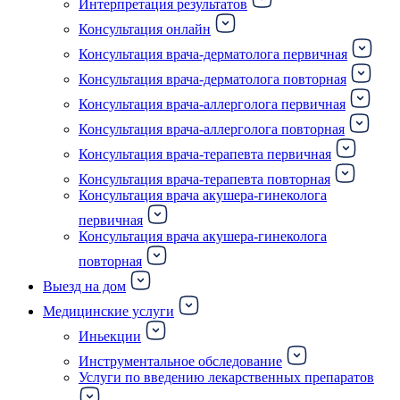
Интерпретация результатов
Консультация онлайн
Консультация врача-дерматолога первичная
Консультация врача-дерматолога повторная
Консультация врача-аллерголога первичная
Консультация врача-аллерголога повторная
Консультация врача-терапевта первичная
Консультация врача-терапевта повторная
Консультация врача акушера-гинеколога
первичная
Консультация врача акушера-гинеколога
повторная
Выезд на дом
Медицинские услуги
Иньекции
Инструментальное обследование
Услуги по введению лекарственных препаратов