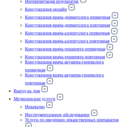
Интерпретация результатов
Консультация онлайн
Консультация врача-дерматолога первичная
Консультация врача-дерматолога повторная
Консультация врача-аллерголога первичная
Консультация врача-аллерголога повторная
Консультация врача-терапевта первичная
Консультация врача-терапевта повторная
Консультация врача акушера-гинеколога
первичная
Консультация врача акушера-гинеколога
повторная
Выезд на дом
Медицинские услуги
Иньекции
Инструментальное обследование
Услуги по введению лекарственных препаратов