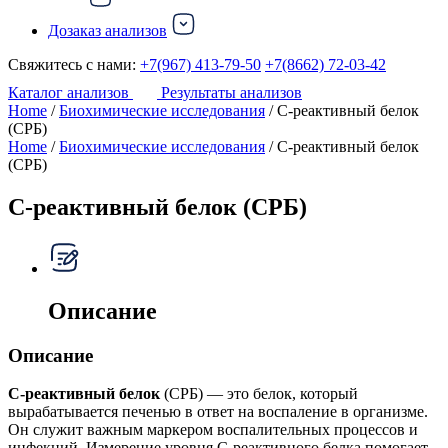
Дозаказ анализов
Свяжитесь с нами:
+7(967) 413-79-50
+7(8662) 72-03-42
Каталог анализов
Результаты анализов
Home
/
Биохимические исследования
/ С-реактивный белок
(СРБ)
Home
/
Биохимические исследования
/ С-реактивный белок
(СРБ)
С-реактивный белок (СРБ)
Описание
Описание
С-реактивный белок
(СРБ) — это белок, который
вырабатывается печенью в ответ на воспаление в организме.
Он служит важным маркером воспалительных процессов и
инфекций. Измерение уровня С-реактивного белка помогает