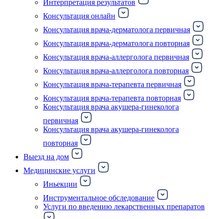
Интерпретация результатов
Консультация онлайн
Консультация врача-дерматолога первичная
Консультация врача-дерматолога повторная
Консультация врача-аллерголога первичная
Консультация врача-аллерголога повторная
Консультация врача-терапевта первичная
Консультация врача-терапевта повторная
Консультация врача акушера-гинеколога
первичная
Консультация врача акушера-гинеколога
повторная
Выезд на дом
Медицинские услуги
Иньекции
Инструментальное обследование
Услуги по введению лекарственных препаратов