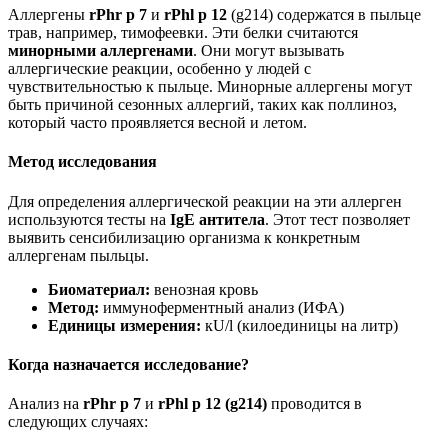
Аллергены
rPhr p 7
и
rPhl p 12
(g214) содержатся в пыльце
трав, например, тимофеевки. Эти белки считаются
минорными аллергенами
. Они могут вызывать
аллергические реакции, особенно у людей с
чувствительностью к пыльце. Минорные аллергены могут
быть причиной сезонных аллергий, таких как поллиноз,
который часто проявляется весной и летом.
Метод исследования
Для определения аллергической реакции на эти аллерген
используются тесты на
IgE антитела
. Этот тест позволяет
выявить сенсибилизацию организма к конкретным
аллергенам пыльцы.
Биоматериал:
венозная кровь
Метод:
иммуноферментный анализ (ИФА)
Единицы измерения:
кU/l (килоединицы на литр)
Когда назначается исследование?
Анализ на
rPhr p 7
и
rPhl p 12 (g214)
проводится в
следующих случаях: