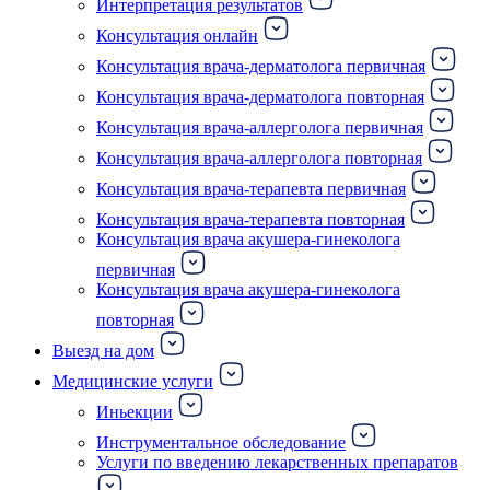
Интерпретация результатов
Консультация онлайн
Консультация врача-дерматолога первичная
Консультация врача-дерматолога повторная
Консультация врача-аллерголога первичная
Консультация врача-аллерголога повторная
Консультация врача-терапевта первичная
Консультация врача-терапевта повторная
Консультация врача акушера-гинеколога
первичная
Консультация врача акушера-гинеколога
повторная
Выезд на дом
Медицинские услуги
Иньекции
Инструментальное обследование
Услуги по введению лекарственных препаратов