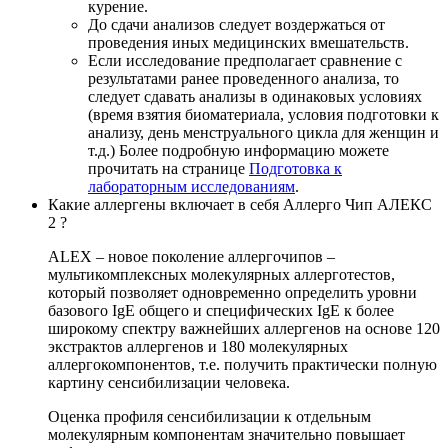
курение.
До сдачи анализов следует воздержаться от
проведения иных медицинских вмешательств.
Если исследование предполагает сравнение с
результатами ранее проведенного анализа, то
следует сдавать анализы в одинаковых условиях
(время взятия биоматериала, условия подготовки к
анализу, день менструального цикла для женщин и
т.д.) Более подробную информацию можете
прочитать на странице
Подготовка к
лабораторным исследованиям
.
Какие аллергены включает в себя Аллерго Чип АЛЕКС
2 ?
ALEX – новое поколение аллергочипов –
мультикомплексных молекулярных аллерготестов,
который позволяет одновременно определить уровни
базового IgE общего и специфических IgE к более
широкому спектру важнейших аллергенов на основе 120
экстрактов аллергенов и 180 молекулярных
аллергокомпонентов, т.е. получить практически полную
картину сенсибилизации человека.
Оценка профиля сенсибилизации к отдельным
молекулярным компонентам значительно повышает