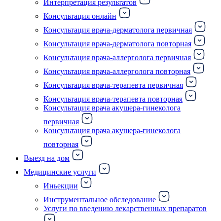
Интерпретация результатов
Консультация онлайн
Консультация врача-дерматолога первичная
Консультация врача-дерматолога повторная
Консультация врача-аллерголога первичная
Консультация врача-аллерголога повторная
Консультация врача-терапевта первичная
Консультация врача-терапевта повторная
Консультация врача акушера-гинеколога
первичная
Консультация врача акушера-гинеколога
повторная
Выезд на дом
Медицинские услуги
Иньекции
Инструментальное обследование
Услуги по введению лекарственных препаратов