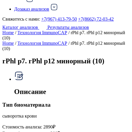
Дозаказ анализов
Свяжитесь с нами:
+7(967) 413-79-50
+7(8662) 72-03-42
Каталог анализов
Результаты анализов
Home
/
Технология ImmunoCAP
/ rPhl p7. rPhl p12 минорный
(10)
Home
/
Технология ImmunoCAP
/ rPhl p7. rPhl p12 минорный
(10)
rPhl p7. rPhl p12 минорный (10)
Описание
Тип биоматериала
сыворотка крови
Стоимость анализа:
2890
₽