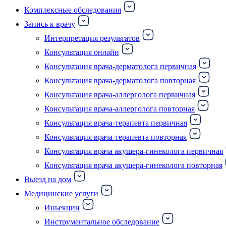
Комплексные обследования
Запись к врачу
Интерпретация результатов
Консультация онлайн
Консультация врача-дерматолога первичная
Консультация врача-дерматолога повторная
Консультация врача-аллерголога первичная
Консультация врача-аллерголога повторная
Консультация врача-терапевта первичная
Консультация врача-терапевта повторная
Консультация врача акушера-гинеколога первичная
Консультация врача акушера-гинеколога повторная
Выезд на дом
Медицинские услуги
Иньекции
Инструментальное обследование