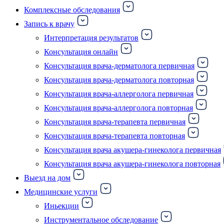
Комплексные обследования
Запись к врачу
Интерпретация результатов
Консультация онлайн
Консультация врача-дерматолога первичная
Консультация врача-дерматолога повторная
Консультация врача-аллерголога первичная
Консультация врача-аллерголога повторная
Консультация врача-терапевта первичная
Консультация врача-терапевта повторная
Консультация врача акушера-гинеколога первичная
Консультация врача акушера-гинеколога повторная
Выезд на дом
Медицинские услуги
Иньекции
Инструментальное обследование