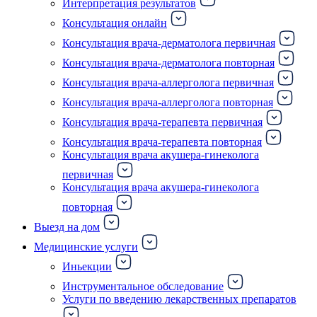
Интерпретация результатов
Консультация онлайн
Консультация врача-дерматолога первичная
Консультация врача-дерматолога повторная
Консультация врача-аллерголога первичная
Консультация врача-аллерголога повторная
Консультация врача-терапевта первичная
Консультация врача-терапевта повторная
Консультация врача акушера-гинеколога
первичная
Консультация врача акушера-гинеколога
повторная
Выезд на дом
Медицинские услуги
Иньекции
Инструментальное обследование
Услуги по введению лекарственных препаратов