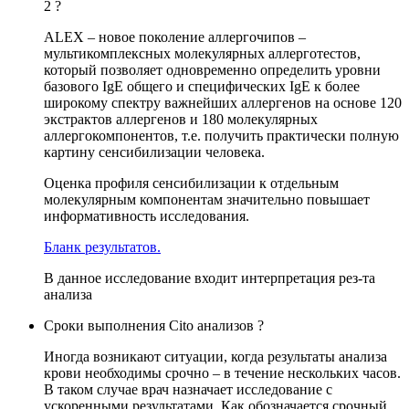
2 ?
ALEX – новое поколение аллергочипов –
мультикомплексных молекулярных аллерготестов,
который позволяет одновременно определить уровни
базового IgE общего и специфических IgE к более
широкому спектру важнейших аллергенов на основе 120
экстрактов аллергенов и 180 молекулярных
аллергокомпонентов, т.е. получить практически полную
картину сенсибилизации человека.
Оценка профиля сенсибилизации к отдельным
молекулярным компонентам значительно повышает
информативность исследования.
Бланк результатов.
В данное исследование входит интерпретация рез-та
анализа
Сроки выполнения Cito анализов ?
Иногда возникают ситуации, когда результаты анализа
крови необходимы срочно – в течение нескольких часов.
В таком случае врач назначает исследование с
ускоренными результатами. Как обозначается срочный