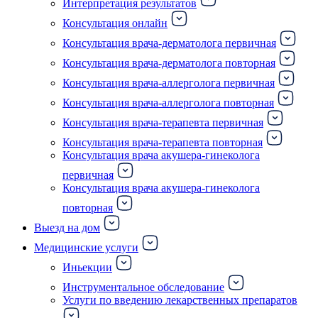
Интерпретация результатов
Консультация онлайн
Консультация врача-дерматолога первичная
Консультация врача-дерматолога повторная
Консультация врача-аллерголога первичная
Консультация врача-аллерголога повторная
Консультация врача-терапевта первичная
Консультация врача-терапевта повторная
Консультация врача акушера-гинеколога
первичная
Консультация врача акушера-гинеколога
повторная
Выезд на дом
Медицинские услуги
Иньекции
Инструментальное обследование
Услуги по введению лекарственных препаратов