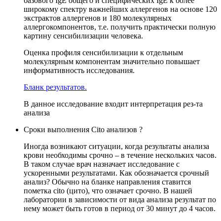
базового IgE общего и специфических IgE к более
широкому спектру важнейших аллергенов на основе 120
экстрактов аллергенов и 180 молекулярных
аллергокомпонентов, т.е. получить практически полную
картину сенсибилизации человека.
Оценка профиля сенсибилизации к отдельным
молекулярным компонентам значительно повышает
информативность исследования.
Бланк результатов.
В данное исследование входит интерпретация рез-та
анализа
Сроки выполнения Cito анализов ?
Иногда возникают ситуации, когда результаты анализа
крови необходимы срочно – в течение нескольких часов.
В таком случае врач назначает исследование с
ускоренными результатами. Как обозначается срочный
анализ? Обычно на бланке направления ставится
пометка cito (цито), что означает срочно. В нашей
лаборатории в зависимости от вида анализа результат по
нему может быть готов в период от 30 минут до 4 часов.