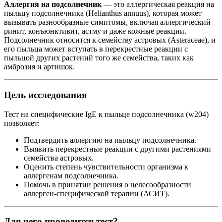
Аллергия на подсолнечник
— это аллергическая реакция на
пыльцу подсолнечника (Helianthus annuus), которая может
вызывать разнообразные симптомы, включая аллергический
ринит, конъюнктивит, астму и даже кожные реакции.
Подсолнечник относится к семейству астровых (Asteraceae), и
его пыльца может вступать в перекрестные реакции с
пыльцой других растений того же семейства, таких как
амброзия и артишок.
Цель исследования
Тест на специфические IgE к пыльце подсолнечника (w204)
позволяет:
Подтвердить аллергию на пыльцу подсолнечника.
Выявить перекрестные реакции с другими растениями
семейства астровых.
Оценить степень чувствительности организма к
аллергенам подсолнечника.
Помочь в принятии решения о целесообразности
аллерген-специфической терапии (АСИТ).
Для чего проводится тест?