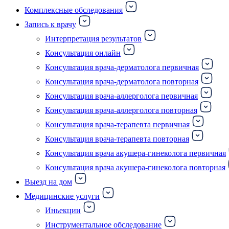
Комплексные обследования
Запись к врачу
Интерпретация результатов
Консультация онлайн
Консультация врача-дерматолога первичная
Консультация врача-дерматолога повторная
Консультация врача-аллерголога первичная
Консультация врача-аллерголога повторная
Консультация врача-терапевта первичная
Консультация врача-терапевта повторная
Консультация врача акушера-гинеколога первичная
Консультация врача акушера-гинеколога повторная
Выезд на дом
Медицинские услуги
Иньекции
Инструментальное обследование