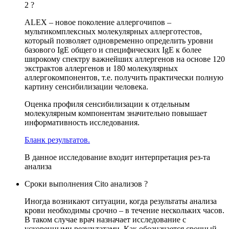
2 ?
ALEX – новое поколение аллергочипов –
мультикомплексных молекулярных аллерготестов,
который позволяет одновременно определить уровни
базового IgE общего и специфических IgE к более
широкому спектру важнейших аллергенов на основе 120
экстрактов аллергенов и 180 молекулярных
аллергокомпонентов, т.е. получить практически полную
картину сенсибилизации человека.
Оценка профиля сенсибилизации к отдельным
молекулярным компонентам значительно повышает
информативность исследования.
Бланк результатов.
В данное исследование входит интерпретация рез-та
анализа
Сроки выполнения Cito анализов ?
Иногда возникают ситуации, когда результаты анализа
крови необходимы срочно – в течение нескольких часов.
В таком случае врач назначает исследование с
ускоренными результатами. Как обозначается срочный