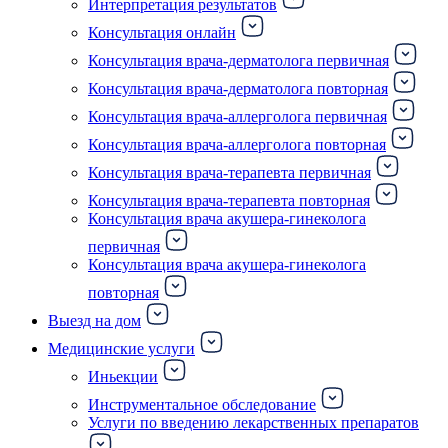
Интерпретация результатов
Консультация онлайн
Консультация врача-дерматолога первичная
Консультация врача-дерматолога повторная
Консультация врача-аллерголога первичная
Консультация врача-аллерголога повторная
Консультация врача-терапевта первичная
Консультация врача-терапевта повторная
Консультация врача акушера-гинеколога
первичная
Консультация врача акушера-гинеколога
повторная
Выезд на дом
Медицинские услуги
Иньекции
Инструментальное обследование
Услуги по введению лекарственных препаратов