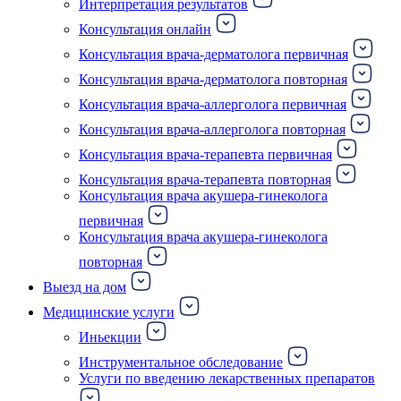
Интерпретация результатов
Консультация онлайн
Консультация врача-дерматолога первичная
Консультация врача-дерматолога повторная
Консультация врача-аллерголога первичная
Консультация врача-аллерголога повторная
Консультация врача-терапевта первичная
Консультация врача-терапевта повторная
Консультация врача акушера-гинеколога
первичная
Консультация врача акушера-гинеколога
повторная
Выезд на дом
Медицинские услуги
Иньекции
Инструментальное обследование
Услуги по введению лекарственных препаратов