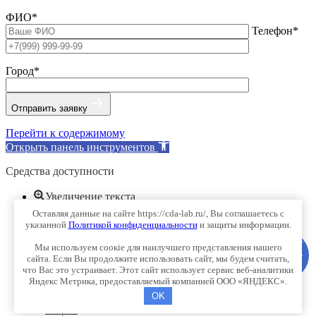
ФИО*
Телефон*
Город*
Отправить заявку
Перейти к содержимому
Открыть панель инструментов
Средства доступности
Увеличение текста
Уменьшение текста
Оставляя данные на сайте https://cda-lab.ru/, Вы соглашаетесь с
Оттенки серого
указанной
Политикой конфиденциальности
и защиты информации.
Высокий контраст
Мы используем соокіе для наилучшего представления нашего
Негативный контраст
сайта. Если Вы продолжите использовать сайт, мы будем считать,
Светлый фон
что Вас это устраивает. Этот сайт использует сервис веб-аналитики
Подчёркивание ссылок
Яндекс Метрика, предоставляемый компанией ООО «ЯНДЕКС».
Читабельный шрифт
OK
Сброс