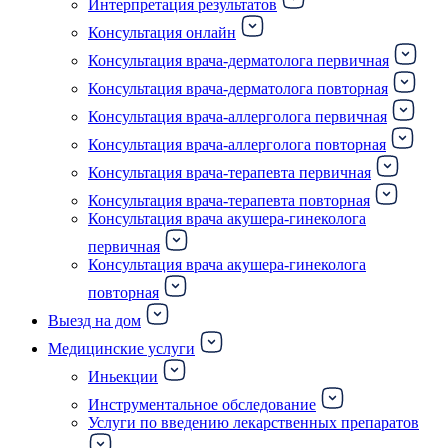
Интерпретация результатов
Консультация онлайн
Консультация врача-дерматолога первичная
Консультация врача-дерматолога повторная
Консультация врача-аллерголога первичная
Консультация врача-аллерголога повторная
Консультация врача-терапевта первичная
Консультация врача-терапевта повторная
Консультация врача акушера-гинеколога
первичная
Консультация врача акушера-гинеколога
повторная
Выезд на дом
Медицинские услуги
Иньекции
Инструментальное обследование
Услуги по введению лекарственных препаратов