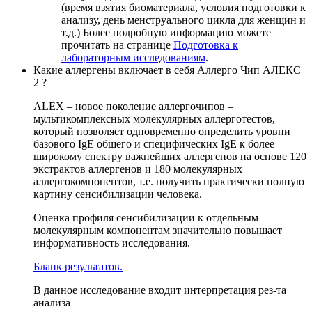
(время взятия биоматериала, условия подготовки к
анализу, день менструального цикла для женщин и
т.д.) Более подробную информацию можете
прочитать на странице
Подготовка к
лабораторным исследованиям
.
Какие аллергены включает в себя Аллерго Чип АЛЕКС
2 ?
ALEX – новое поколение аллергочипов –
мультикомплексных молекулярных аллерготестов,
который позволяет одновременно определить уровни
базового IgE общего и специфических IgE к более
широкому спектру важнейших аллергенов на основе 120
экстрактов аллергенов и 180 молекулярных
аллергокомпонентов, т.е. получить практически полную
картину сенсибилизации человека.
Оценка профиля сенсибилизации к отдельным
молекулярным компонентам значительно повышает
информативность исследования.
Бланк результатов.
В данное исследование входит интерпретация рез-та
анализа