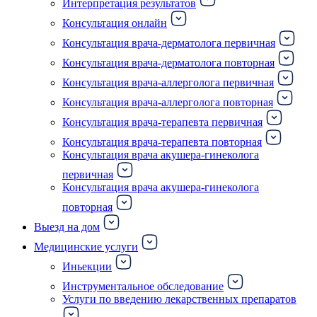
Интерпретация результатов
Консультация онлайн
Консультация врача-дерматолога первичная
Консультация врача-дерматолога повторная
Консультация врача-аллерголога первичная
Консультация врача-аллерголога повторная
Консультация врача-терапевта первичная
Консультация врача-терапевта повторная
Консультация врача акушера-гинеколога
первичная
Консультация врача акушера-гинеколога
повторная
Выезд на дом
Медицинские услуги
Иньекции
Инструментальное обследование
Услуги по введению лекарственных препаратов