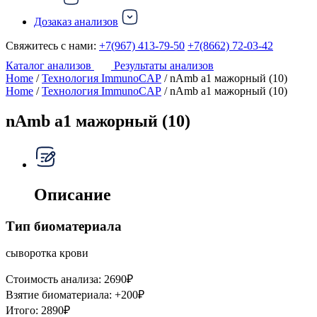
Дозаказ анализов
Свяжитесь с нами:
+7(967) 413-79-50
+7(8662) 72-03-42
Каталог анализов
Результаты анализов
Home
/
Технология ImmunoCAP
/ nAmb a1 мажорный (10)
Home
/
Технология ImmunoCAP
/ nAmb a1 мажорный (10)
nAmb a1 мажорный (10)
Описание
Тип биоматериала
сыворотка крови
Стоимость анализа:
2690
₽
Взятие биоматериала:
+
200
₽
Итого:
2890
₽