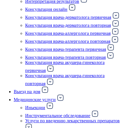
Интерпретация результатов
Консультация онлайн
Консультация врача-дерматолога первичная
Консультация врача-дерматолога повторная
Консультация врача-аллерголога первичная
Консультация врача-аллерголога повторная
Консультация врача-терапевта первичная
Консультация врача-терапевта повторная
Консультация врача акушера-гинеколога
первичная
Консультация врача акушера-гинеколога
повторная
Выезд на дом
Медицинские услуги
Иньекции
Инструментальное обследование
Услуги по введению лекарственных препаратов