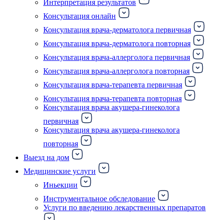
Интерпретация результатов
Консультация онлайн
Консультация врача-дерматолога первичная
Консультация врача-дерматолога повторная
Консультация врача-аллерголога первичная
Консультация врача-аллерголога повторная
Консультация врача-терапевта первичная
Консультация врача-терапевта повторная
Консультация врача акушера-гинеколога
первичная
Консультация врача акушера-гинеколога
повторная
Выезд на дом
Медицинские услуги
Иньекции
Инструментальное обследование
Услуги по введению лекарственных препаратов