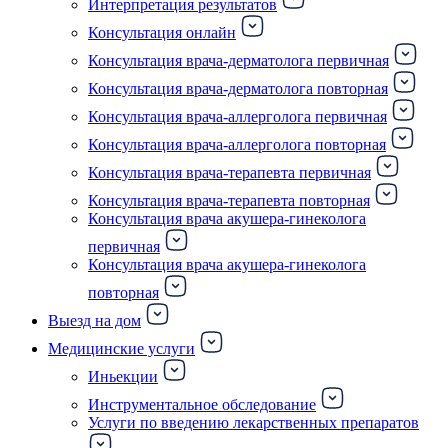
Интерпретация результатов
Консультация онлайн
Консультация врача-дерматолога первичная
Консультация врача-дерматолога повторная
Консультация врача-аллерголога первичная
Консультация врача-аллерголога повторная
Консультация врача-терапевта первичная
Консультация врача-терапевта повторная
Консультация врача акушера-гинеколога
первичная
Консультация врача акушера-гинеколога
повторная
Выезд на дом
Медицинские услуги
Иньекции
Инструментальное обследование
Услуги по введению лекарственных препаратов