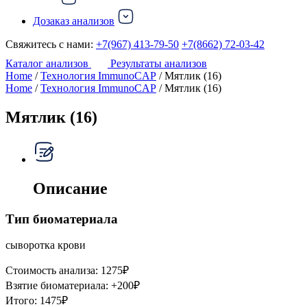
Дозаказ анализов
Свяжитесь с нами:
+7(967) 413-79-50
+7(8662) 72-03-42
Каталог анализов
Результаты анализов
Home
/
Технология ImmunoCAP
/ Мятлик (16)
Home
/
Технология ImmunoCAP
/ Мятлик (16)
Мятлик (16)
Описание
Тип биоматериала
сыворотка крови
Стоимость анализа:
1275
₽
Взятие биоматериала:
+
200
₽
Итого:
1475
₽