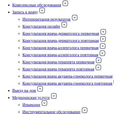
Комплексные обследования
Запись к врачу
Интерпретация результатов
Консультация онлайн
Консультация врача-дерматолога первичная
Консультация врача-дерматолога повторная
Консультация врача-аллерголога первичная
Консультация врача-аллерголога повторная
Консультация врача-терапевта первичная
Консультация врача-терапевта повторная
Консультация врача акушера-гинеколога первичная
Консультация врача акушера-гинеколога повторная
Выезд на дом
Медицинские услуги
Иньекции
Инструментальное обследование