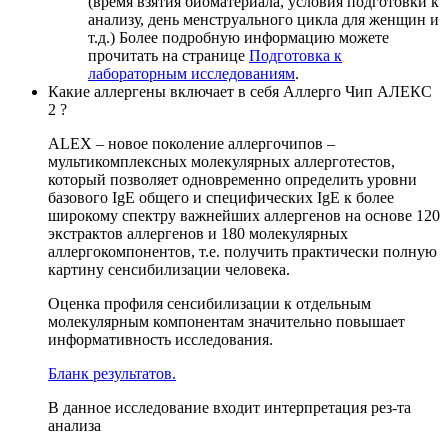
(время взятия биоматериала, условия подготовки к
анализу, день менструального цикла для женщин и
т.д.) Более подробную информацию можете
прочитать на странице
Подготовка к
лабораторным исследованиям
.
Какие аллергены включает в себя Аллерго Чип АЛЕКС
2 ?
ALEX – новое поколение аллергочипов –
мультикомплексных молекулярных аллерготестов,
который позволяет одновременно определить уровни
базового IgE общего и специфических IgE к более
широкому спектру важнейших аллергенов на основе 120
экстрактов аллергенов и 180 молекулярных
аллергокомпонентов, т.е. получить практически полную
картину сенсибилизации человека.
Оценка профиля сенсибилизации к отдельным
молекулярным компонентам значительно повышает
информативность исследования.
Бланк результатов.
В данное исследование входит интерпретация рез-та
анализа