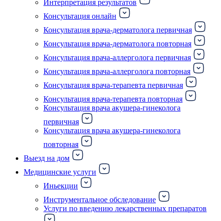
Интерпретация результатов
Консультация онлайн
Консультация врача-дерматолога первичная
Консультация врача-дерматолога повторная
Консультация врача-аллерголога первичная
Консультация врача-аллерголога повторная
Консультация врача-терапевта первичная
Консультация врача-терапевта повторная
Консультация врача акушера-гинеколога
первичная
Консультация врача акушера-гинеколога
повторная
Выезд на дом
Медицинские услуги
Иньекции
Инструментальное обследование
Услуги по введению лекарственных препаратов