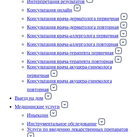
Интерпретация результатов
Консультация онлайн
Консультация врача-дерматолога первичная
Консультация врача-дерматолога повторная
Консультация врача-аллерголога первичная
Консультация врача-аллерголога повторная
Консультация врача-терапевта первичная
Консультация врача-терапевта повторная
Консультация врача акушера-гинеколога
первичная
Консультация врача акушера-гинеколога
повторная
Выезд на дом
Медицинские услуги
Иньекции
Инструментальное обследование
Услуги по введению лекарственных препаратов