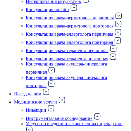
Интерпретация результатов
Консультация онлайн
Консультация врача-дерматолога первичная
Консультация врача-дерматолога повторная
Консультация врача-аллерголога первичная
Консультация врача-аллерголога повторная
Консультация врача-терапевта первичная
Консультация врача-терапевта повторная
Консультация врача акушера-гинеколога
первичная
Консультация врача акушера-гинеколога
повторная
Выезд на дом
Медицинские услуги
Иньекции
Инструментальное обследование
Услуги по введению лекарственных препаратов