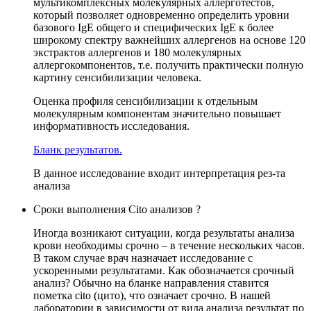
мультикомплексных молекулярных аллерготестов,
который позволяет одновременно определить уровни
базового IgE общего и специфических IgE к более
широкому спектру важнейших аллергенов на основе 120
экстрактов аллергенов и 180 молекулярных
аллергокомпонентов, т.е. получить практически полную
картину сенсибилизации человека.
Оценка профиля сенсибилизации к отдельным
молекулярным компонентам значительно повышает
информативность исследования.
Бланк результатов.
В данное исследование входит интерпретация рез-та
анализа
Сроки выполнения Cito анализов ?
Иногда возникают ситуации, когда результаты анализа
крови необходимы срочно – в течение нескольких часов.
В таком случае врач назначает исследование с
ускоренными результатами. Как обозначается срочный
анализ? Обычно на бланке направления ставится
пометка cito (цито), что означает срочно. В нашей
лаборатории в зависимости от вида анализа результат по