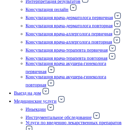
Интерпретация результатов
Консультация онлайн
Консультация врача-дерматолога первичная
Консультация врача-дерматолога повторная
Консультация врача-аллерголога первичная
Консультация врача-аллерголога повторная
Консультация врача-терапевта первичная
Консультация врача-терапевта повторная
Консультация врача акушера-гинеколога
первичная
Консультация врача акушера-гинеколога
повторная
Выезд на дом
Медицинские услуги
Иньекции
Инструментальное обследование
Услуги по введению лекарственных препаратов