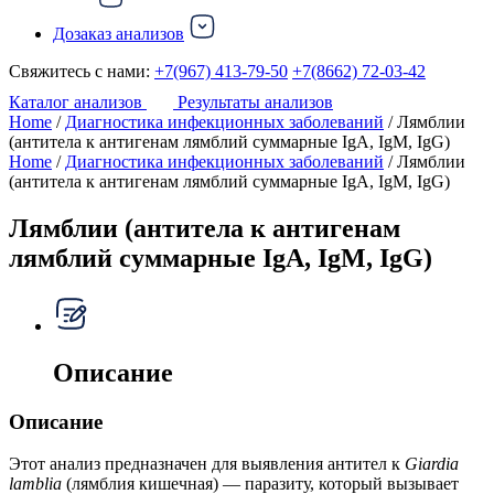
Дозаказ анализов
Свяжитесь с нами:
+7(967) 413-79-50
+7(8662) 72-03-42
Каталог анализов
Результаты анализов
Home
/
Диагностика инфекционных заболеваний
/ Лямблии
(антитела к антигенам лямблий суммарные IgA, IgM, IgG)
Home
/
Диагностика инфекционных заболеваний
/ Лямблии
(антитела к антигенам лямблий суммарные IgA, IgM, IgG)
Лямблии (антитела к антигенам
лямблий суммарные IgA, IgM, IgG)
Описание
Описание
Этот анализ предназначен для выявления антител к
Giardia
lamblia
(лямблия кишечная) — паразиту, который вызывает