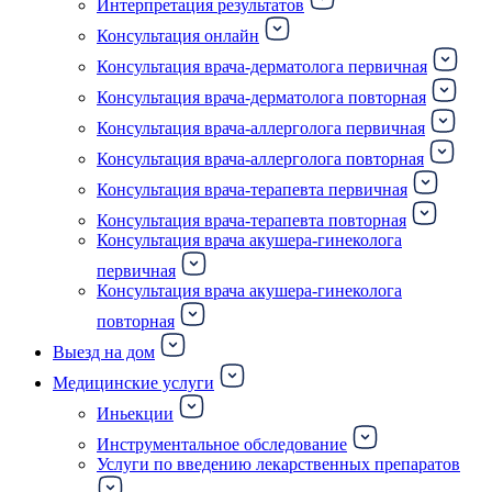
Интерпретация результатов
Консультация онлайн
Консультация врача-дерматолога первичная
Консультация врача-дерматолога повторная
Консультация врача-аллерголога первичная
Консультация врача-аллерголога повторная
Консультация врача-терапевта первичная
Консультация врача-терапевта повторная
Консультация врача акушера-гинеколога
первичная
Консультация врача акушера-гинеколога
повторная
Выезд на дом
Медицинские услуги
Иньекции
Инструментальное обследование
Услуги по введению лекарственных препаратов