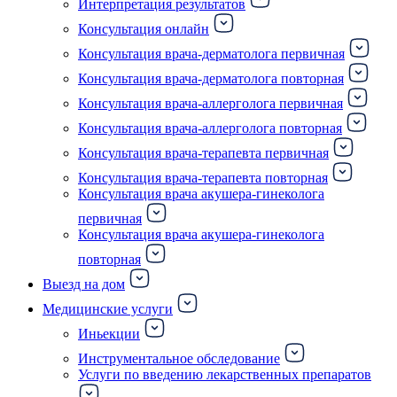
Интерпретация результатов
Консультация онлайн
Консультация врача-дерматолога первичная
Консультация врача-дерматолога повторная
Консультация врача-аллерголога первичная
Консультация врача-аллерголога повторная
Консультация врача-терапевта первичная
Консультация врача-терапевта повторная
Консультация врача акушера-гинеколога
первичная
Консультация врача акушера-гинеколога
повторная
Выезд на дом
Медицинские услуги
Иньекции
Инструментальное обследование
Услуги по введению лекарственных препаратов