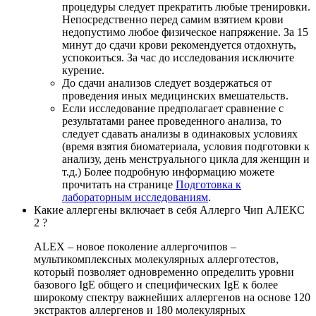
процедуры следует прекратить любые тренировки.
Непосредственно перед самим взятием крови
недопустимо любое физическое напряжение. За 15
минут до сдачи крови рекомендуется отдохнуть,
успокоиться. За час до исследования исключите
курение.
До сдачи анализов следует воздержаться от
проведения иных медицинских вмешательств.
Если исследование предполагает сравнение с
результатами ранее проведенного анализа, то
следует сдавать анализы в одинаковых условиях
(время взятия биоматериала, условия подготовки к
анализу, день менструального цикла для женщин и
т.д.) Более подробную информацию можете
прочитать на странице
Подготовка к
лабораторным исследованиям
.
Какие аллергены включает в себя Аллерго Чип АЛЕКС
2 ?
ALEX – новое поколение аллергочипов –
мультикомплексных молекулярных аллерготестов,
который позволяет одновременно определить уровни
базового IgE общего и специфических IgE к более
широкому спектру важнейших аллергенов на основе 120
экстрактов аллергенов и 180 молекулярных