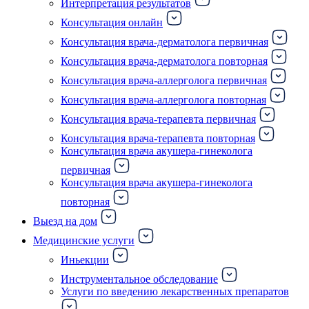
Интерпретация результатов
Консультация онлайн
Консультация врача-дерматолога первичная
Консультация врача-дерматолога повторная
Консультация врача-аллерголога первичная
Консультация врача-аллерголога повторная
Консультация врача-терапевта первичная
Консультация врача-терапевта повторная
Консультация врача акушера-гинеколога
первичная
Консультация врача акушера-гинеколога
повторная
Выезд на дом
Медицинские услуги
Иньекции
Инструментальное обследование
Услуги по введению лекарственных препаратов