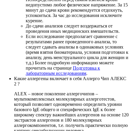
недопустимо любое физическое напряжение. За 15
минут до сдачи крови рекомендуется отдохнуть,
успокоиться. За час до исследования исключите
курение.
До сдачи анализов следует воздержаться от
проведения иных медицинских вмешательств.
Если исследование предполагает сравнение с
результатами ранее проведенного анализа, то
следует сдавать анализы в одинаковых условиях
(время взятия биоматериала, условия подготовки к
анализу, день менструального цикла для женщин и
т.д.) Более подробную информацию можете
прочитать на странице
Подготовка к
лабораторным исследованиям
.
Какие аллергены включает в себя Аллерго Чип АЛЕКС
2 ?
ALEX – новое поколение аллергочипов –
мультикомплексных молекулярных аллерготестов,
который позволяет одновременно определить уровни
базового IgE общего и специфических IgE к более
широкому спектру важнейших аллергенов на основе 120
экстрактов аллергенов и 180 молекулярных
аллергокомпонентов, т.е. получить практически полную
картину сенсибилизации человека.