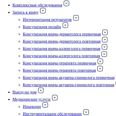
Комплексные обследования
Запись к врачу
Интерпретация результатов
Консультация онлайн
Консультация врача-дерматолога первичная
Консультация врача-дерматолога повторная
Консультация врача-аллерголога первичная
Консультация врача-аллерголога повторная
Консультация врача-терапевта первичная
Консультация врача-терапевта повторная
Консультация врача акушера-гинеколога первичная
Консультация врача акушера-гинеколога повторная
Выезд на дом
Медицинские услуги
Иньекции
Инструментальное обследование