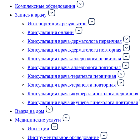
Комплексные обследования
Запись к врачу
Интерпретация результатов
Консультация онлайн
Консультация врача-дерматолога первичная
Консультация врача-дерматолога повторная
Консультация врача-аллерголога первичная
Консультация врача-аллерголога повторная
Консультация врача-терапевта первичная
Консультация врача-терапевта повторная
Консультация врача акушера-гинеколога первичная
Консультация врача акушера-гинеколога повторная
Выезд на дом
Медицинские услуги
Иньекции
Инструментальное обследование