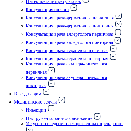
Интерпретация результатов
Консультация онлайн
Консультация врача-дерматолога первичная
Консультация врача-дерматолога повторная
Консультация врача-аллерголога первичная
Консультация врача-аллерголога повторная
Консультация врача-терапевта первичная
Консультация врача-терапевта повторная
Консультация врача акушера-гинеколога
первичная
Консультация врача акушера-гинеколога
повторная
Выезд на дом
Медицинские услуги
Иньекции
Инструментальное обследование
Услуги по введению лекарственных препаратов