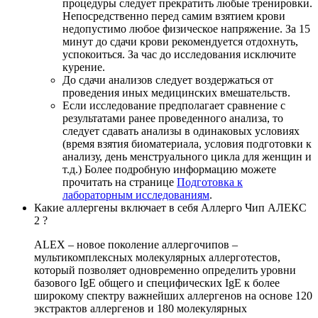
процедуры следует прекратить любые тренировки.
Непосредственно перед самим взятием крови
недопустимо любое физическое напряжение. За 15
минут до сдачи крови рекомендуется отдохнуть,
успокоиться. За час до исследования исключите
курение.
До сдачи анализов следует воздержаться от
проведения иных медицинских вмешательств.
Если исследование предполагает сравнение с
результатами ранее проведенного анализа, то
следует сдавать анализы в одинаковых условиях
(время взятия биоматериала, условия подготовки к
анализу, день менструального цикла для женщин и
т.д.) Более подробную информацию можете
прочитать на странице
Подготовка к
лабораторным исследованиям
.
Какие аллергены включает в себя Аллерго Чип АЛЕКС
2 ?
ALEX – новое поколение аллергочипов –
мультикомплексных молекулярных аллерготестов,
который позволяет одновременно определить уровни
базового IgE общего и специфических IgE к более
широкому спектру важнейших аллергенов на основе 120
экстрактов аллергенов и 180 молекулярных