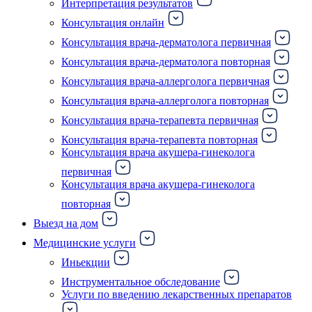
Интерпретация результатов
Консультация онлайн
Консультация врача-дерматолога первичная
Консультация врача-дерматолога повторная
Консультация врача-аллерголога первичная
Консультация врача-аллерголога повторная
Консультация врача-терапевта первичная
Консультация врача-терапевта повторная
Консультация врача акушера-гинеколога
первичная
Консультация врача акушера-гинеколога
повторная
Выезд на дом
Медицинские услуги
Иньекции
Инструментальное обследование
Услуги по введению лекарственных препаратов