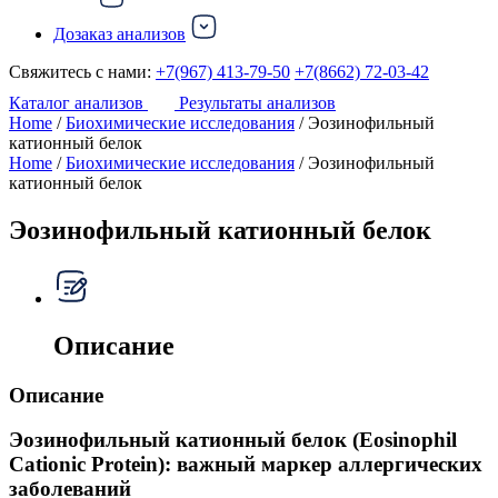
Дозаказ анализов
Свяжитесь с нами:
+7(967) 413-79-50
+7(8662) 72-03-42
Каталог анализов
Результаты анализов
Home
/
Биохимические исследования
/ Эозинофильный
катионный белок
Home
/
Биохимические исследования
/ Эозинофильный
катионный белок
Эозинофильный катионный белок
Описание
Описание
Эозинофильный катионный белок (Eosinophil
Cationic Protein): важный маркер аллергических
заболеваний