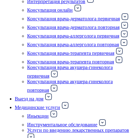
Интерпретация результатов
Консультация онлайн
Консультация врача-дерматолога первичная
Консультация врача-дерматолога повторная
Консультация врача-аллерголога первичная
Консультация врача-аллерголога повторная
Консультация врача-терапевта первичная
Консультация врача-терапевта повторная
Консультация врача акушера-гинеколога
первичная
Консультация врача акушера-гинеколога
повторная
Выезд на дом
Медицинские услуги
Иньекции
Инструментальное обследование
Услуги по введению лекарственных препаратов