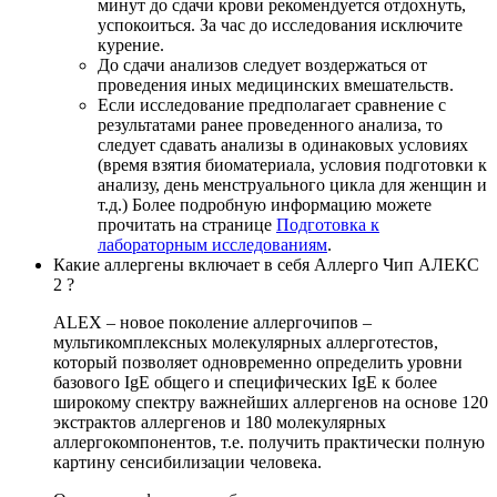
минут до сдачи крови рекомендуется отдохнуть,
успокоиться. За час до исследования исключите
курение.
До сдачи анализов следует воздержаться от
проведения иных медицинских вмешательств.
Если исследование предполагает сравнение с
результатами ранее проведенного анализа, то
следует сдавать анализы в одинаковых условиях
(время взятия биоматериала, условия подготовки к
анализу, день менструального цикла для женщин и
т.д.) Более подробную информацию можете
прочитать на странице
Подготовка к
лабораторным исследованиям
.
Какие аллергены включает в себя Аллерго Чип АЛЕКС
2 ?
ALEX – новое поколение аллергочипов –
мультикомплексных молекулярных аллерготестов,
который позволяет одновременно определить уровни
базового IgE общего и специфических IgE к более
широкому спектру важнейших аллергенов на основе 120
экстрактов аллергенов и 180 молекулярных
аллергокомпонентов, т.е. получить практически полную
картину сенсибилизации человека.