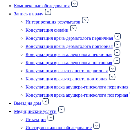
Комплексные обследования
Запись к врачу
Интерпретация результатов
Консультация онлайн
Консультация врача-дерматолога первичная
Консультация врача-дерматолога повторная
Консультация врача-аллерголога первичная
Консультация врача-аллерголога повторная
Консультация врача-терапевта первичная
Консультация врача-терапевта повторная
Консультация врача акушера-гинеколога первичная
Консультация врача акушера-гинеколога повторная
Выезд на дом
Медицинские услуги
Иньекции
Инструментальное обследование