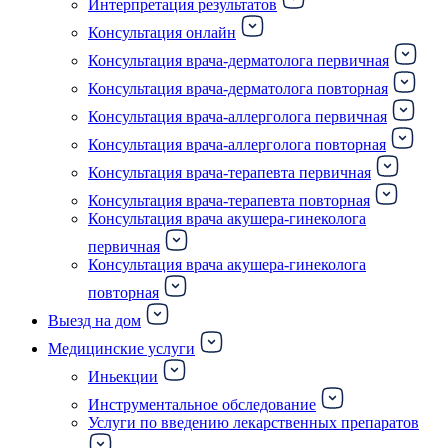
Интерпретация результатов
Консультация онлайн
Консультация врача-дерматолога первичная
Консультация врача-дерматолога повторная
Консультация врача-аллерголога первичная
Консультация врача-аллерголога повторная
Консультация врача-терапевта первичная
Консультация врача-терапевта повторная
Консультация врача акушера-гинеколога
первичная
Консультация врача акушера-гинеколога
повторная
Выезд на дом
Медицинские услуги
Иньекции
Инструментальное обследование
Услуги по введению лекарственных препаратов