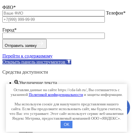
ФИО*
Телефон*
Город*
Отправить заявку
Перейти к содержимому
Открыть панель инструментов
Средства доступности
Увеличение текста
Уменьшение текста
Оставляя данные на сайте https://cda-lab.ru/, Вы соглашаетесь с
Оттенки серого
указанной
Политикой конфиденциальности
и защиты информации.
Высокий контраст
Мы используем соокіе для наилучшего представления нашего
Негативный контраст
сайта. Если Вы продолжите использовать сайт, мы будем считать,
Светлый фон
что Вас это устраивает. Этот сайт использует сервис веб-аналитики
Подчёркивание ссылок
Яндекс Метрика, предоставляемый компанией ООО «ЯНДЕКС».
Читабельный шрифт
OK
Сброс