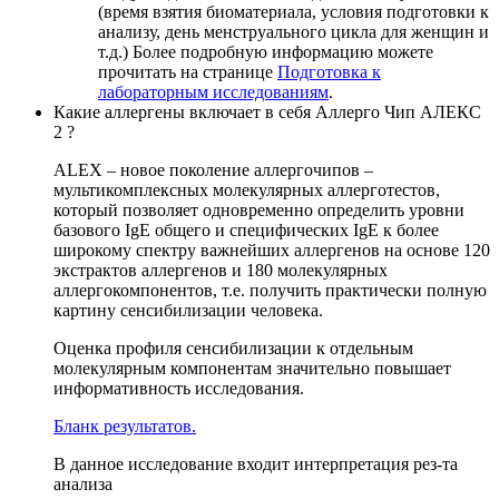
(время взятия биоматериала, условия подготовки к
анализу, день менструального цикла для женщин и
т.д.) Более подробную информацию можете
прочитать на странице
Подготовка к
лабораторным исследованиям
.
Какие аллергены включает в себя Аллерго Чип АЛЕКС
2 ?
ALEX – новое поколение аллергочипов –
мультикомплексных молекулярных аллерготестов,
который позволяет одновременно определить уровни
базового IgE общего и специфических IgE к более
широкому спектру важнейших аллергенов на основе 120
экстрактов аллергенов и 180 молекулярных
аллергокомпонентов, т.е. получить практически полную
картину сенсибилизации человека.
Оценка профиля сенсибилизации к отдельным
молекулярным компонентам значительно повышает
информативность исследования.
Бланк результатов.
В данное исследование входит интерпретация рез-та
анализа