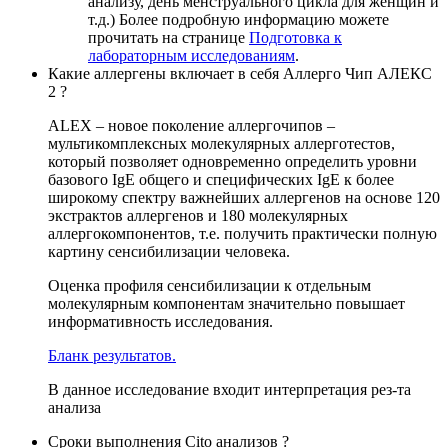
анализу, день менструального цикла для женщин и
т.д.) Более подробную информацию можете
прочитать на странице
Подготовка к
лабораторным исследованиям
.
Какие аллергены включает в себя Аллерго Чип АЛЕКС
2 ?
ALEX – новое поколение аллергочипов –
мультикомплексных молекулярных аллерготестов,
который позволяет одновременно определить уровни
базового IgE общего и специфических IgE к более
широкому спектру важнейших аллергенов на основе 120
экстрактов аллергенов и 180 молекулярных
аллергокомпонентов, т.е. получить практически полную
картину сенсибилизации человека.
Оценка профиля сенсибилизации к отдельным
молекулярным компонентам значительно повышает
информативность исследования.
Бланк результатов.
В данное исследование входит интерпретация рез-та
анализа
Сроки выполнения Cito анализов ?