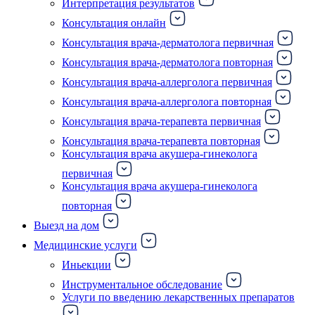
Интерпретация результатов
Консультация онлайн
Консультация врача-дерматолога первичная
Консультация врача-дерматолога повторная
Консультация врача-аллерголога первичная
Консультация врача-аллерголога повторная
Консультация врача-терапевта первичная
Консультация врача-терапевта повторная
Консультация врача акушера-гинеколога
первичная
Консультация врача акушера-гинеколога
повторная
Выезд на дом
Медицинские услуги
Иньекции
Инструментальное обследование
Услуги по введению лекарственных препаратов