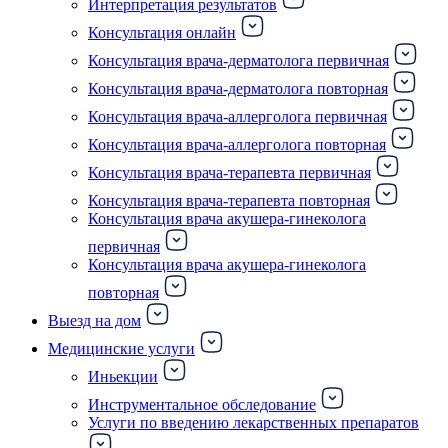
Интерпретация результатов
Консультация онлайн
Консультация врача-дерматолога первичная
Консультация врача-дерматолога повторная
Консультация врача-аллерголога первичная
Консультация врача-аллерголога повторная
Консультация врача-терапевта первичная
Консультация врача-терапевта повторная
Консультация врача акушера-гинеколога
первичная
Консультация врача акушера-гинеколога
повторная
Выезд на дом
Медицинские услуги
Иньекции
Инструментальное обследование
Услуги по введению лекарственных препаратов