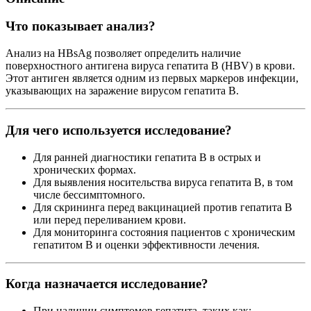
Что показывает анализ?
Анализ на HBsAg позволяет определить наличие
поверхностного антигена вируса гепатита B (HBV) в крови.
Этот антиген является одним из первых маркеров инфекции,
указывающих на заражение вирусом гепатита B.
Для чего используется исследование?
Для ранней диагностики гепатита B в острых и
хронических формах.
Для выявления носительства вируса гепатита B, в том
числе бессимптомного.
Для скрининга перед вакцинацией против гепатита B
или перед переливанием крови.
Для мониторинга состояния пациентов с хроническим
гепатитом B и оценки эффективности лечения.
Когда назначается исследование?
При наличии симптомов гепатита, таких как: