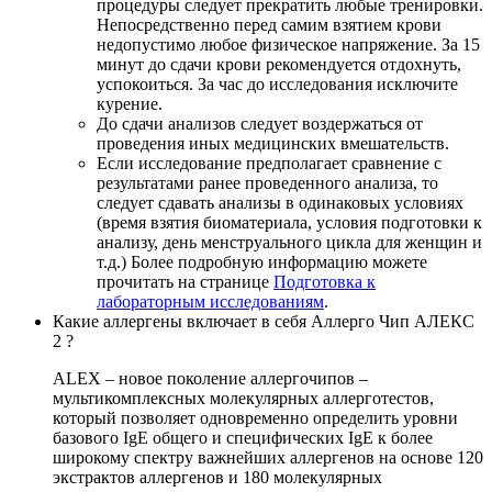
процедуры следует прекратить любые тренировки.
Непосредственно перед самим взятием крови
недопустимо любое физическое напряжение. За 15
минут до сдачи крови рекомендуется отдохнуть,
успокоиться. За час до исследования исключите
курение.
До сдачи анализов следует воздержаться от
проведения иных медицинских вмешательств.
Если исследование предполагает сравнение с
результатами ранее проведенного анализа, то
следует сдавать анализы в одинаковых условиях
(время взятия биоматериала, условия подготовки к
анализу, день менструального цикла для женщин и
т.д.) Более подробную информацию можете
прочитать на странице
Подготовка к
лабораторным исследованиям
.
Какие аллергены включает в себя Аллерго Чип АЛЕКС
2 ?
ALEX – новое поколение аллергочипов –
мультикомплексных молекулярных аллерготестов,
который позволяет одновременно определить уровни
базового IgE общего и специфических IgE к более
широкому спектру важнейших аллергенов на основе 120
экстрактов аллергенов и 180 молекулярных