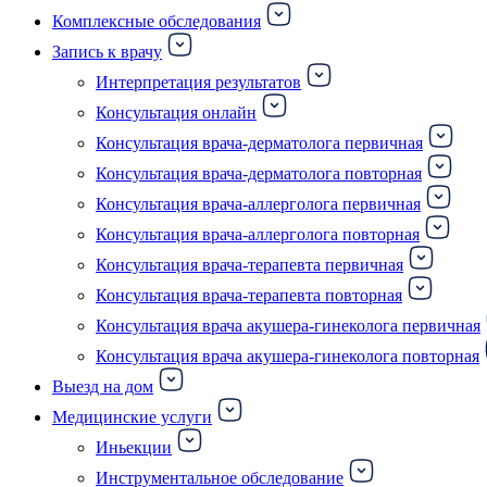
Комплексные обследования
Запись к врачу
Интерпретация результатов
Консультация онлайн
Консультация врача-дерматолога первичная
Консультация врача-дерматолога повторная
Консультация врача-аллерголога первичная
Консультация врача-аллерголога повторная
Консультация врача-терапевта первичная
Консультация врача-терапевта повторная
Консультация врача акушера-гинеколога первичная
Консультация врача акушера-гинеколога повторная
Выезд на дом
Медицинские услуги
Иньекции
Инструментальное обследование