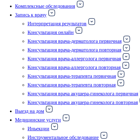
Комплексные обследования
Запись к врачу
Интерпретация результатов
Консультация онлайн
Консультация врача-дерматолога первичная
Консультация врача-дерматолога повторная
Консультация врача-аллерголога первичная
Консультация врача-аллерголога повторная
Консультация врача-терапевта первичная
Консультация врача-терапевта повторная
Консультация врача акушера-гинеколога первичная
Консультация врача акушера-гинеколога повторная
Выезд на дом
Медицинские услуги
Иньекции
Инструментальное обследование