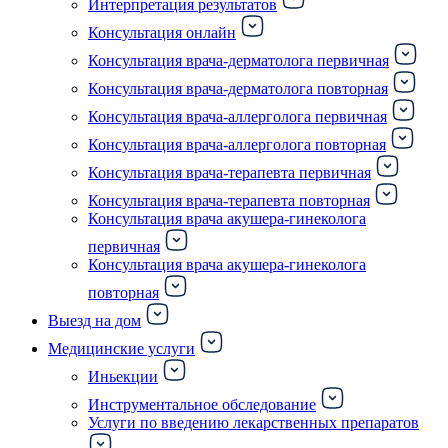
Интерпретация результатов
Консультация онлайн
Консультация врача-дерматолога первичная
Консультация врача-дерматолога повторная
Консультация врача-аллерголога первичная
Консультация врача-аллерголога повторная
Консультация врача-терапевта первичная
Консультация врача-терапевта повторная
Консультация врача акушера-гинеколога
первичная
Консультация врача акушера-гинеколога
повторная
Выезд на дом
Медицинские услуги
Иньекции
Инструментальное обследование
Услуги по введению лекарственных препаратов